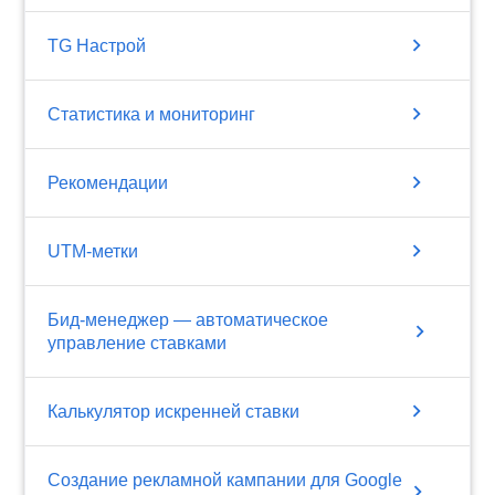
chevron_right
TG Настрой
chevron_right
Статистика и мониторинг
chevron_right
Рекомендации
chevron_right
UTM-метки
Бид-менеджер — автоматическое
chevron_right
управление ставками
chevron_right
Калькулятор искренней ставки
Создание рекламной кампании для Google
chevron_right