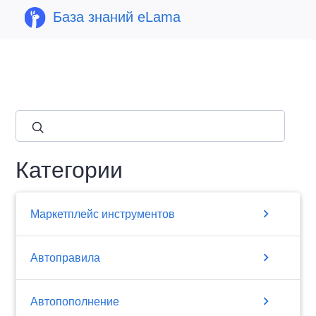
База знаний eLama
close
Категории
chevron_right
Маркетплейс инструментов
chevron_right
Автоправила
chevron_right
Автопополнение