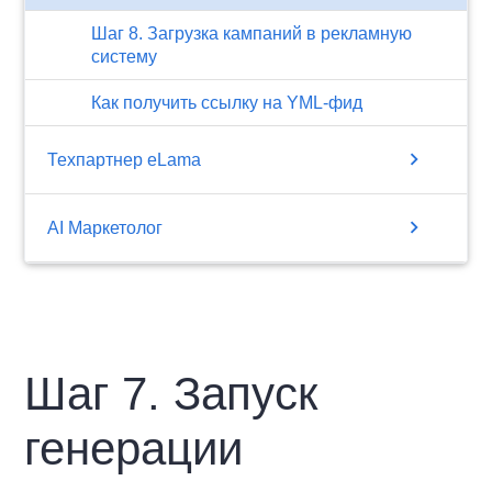
Шаг 8. Загрузка кампаний в рекламную
систему
Как получить ссылку на YML-фид
chevron_right
Техпартнер eLama
chevron_right
AI Маркетолог
Шаг 7. Запуск
генерации